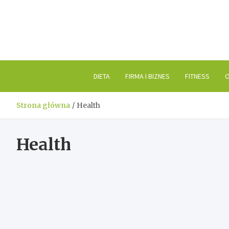
Skip
to
content
DIETA
FIRMA I BIZNES
FITNESS
O
Strona główna
Health
Health