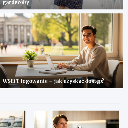
garderoby
WSEiT logowanie – jak uzyskać dostęp?