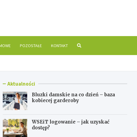
is.pl
OMOWE
POZOSTAŁE
KONTAKT
Aktualności
Bluzki damskie na co dzień – baza
kobiecej garderoby
WSEiT logowanie – jak uzyskać
dostęp?