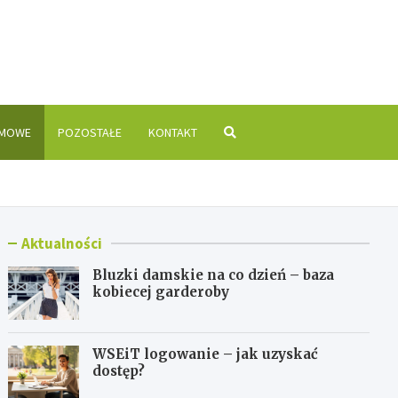
is.pl
OMOWE
POZOSTAŁE
KONTAKT
Aktualności
Bluzki damskie na co dzień – baza
kobiecej garderoby
WSEiT logowanie – jak uzyskać
dostęp?