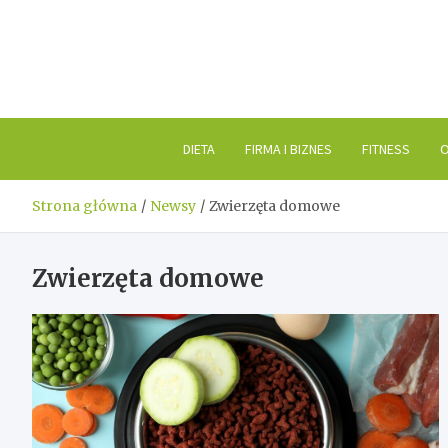
Skip
to
content
DIETA
FIRMA I BIZNES
FITNESS
O
Strona główna
Newsy
Zwierzęta domowe
Zwierzęta domowe