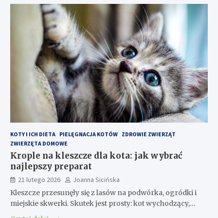
KOTY I ICH DIETA
PIELĘGNACJA KOTÓW
ZDROWIE ZWIERZĄT
ZWIERZĘTA DOMOWE
Krople na kleszcze dla kota: jak wybrać
najlepszy preparat
21 lutego 2026
Joanna Sicińska
Kleszcze przesunęły się z lasów na podwórka, ogródki i
miejskie skwerki. Skutek jest prosty: kot wychodzący,…