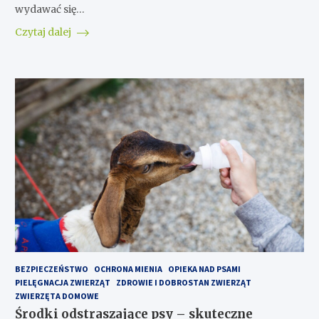
wydawać się…
Czytaj dalej
BEZPIECZEŃSTWO
OCHRONA MIENIA
OPIEKA NAD PSAMI
PIELĘGNACJA ZWIERZĄT
ZDROWIE I DOBROSTAN ZWIERZĄT
ZWIERZĘTA DOMOWE
Środki odstraszające psy – skuteczne