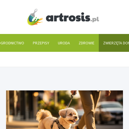
artros
GRODNICTWO
PRZEPISY
URODA
ZDROWIE
ZWIERZĘTA D