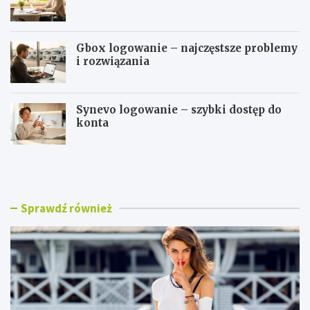
Gbox logowanie – najczęstsze problemy
i rozwiązania
Synevo logowanie – szybki dostęp do
konta
B
W
l
S
u
E
z
i
k
T
Sprawdź również
i
l
d
o
a
g
m
o
s
w
k
a
i
n
e
i