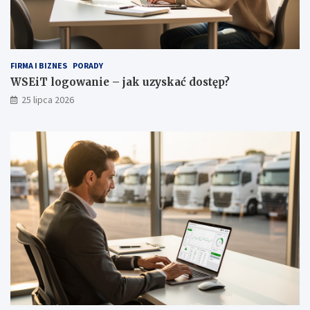
r
d
e
r
o
FIRMA I BIZNES
PORADY
b
WSEiT logowanie – jak uzyskać dostęp?
y
25 lipca 2026