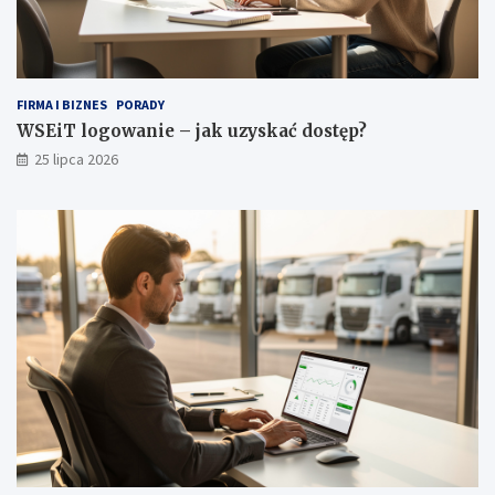
r
d
e
r
o
FIRMA I BIZNES
PORADY
b
WSEiT logowanie – jak uzyskać dostęp?
y
25 lipca 2026