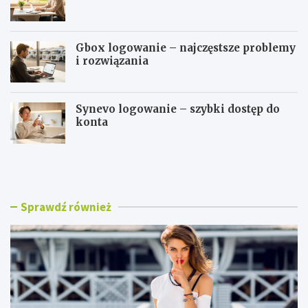
Gbox logowanie – najczęstsze problemy
i rozwiązania
Synevo logowanie – szybki dostęp do
konta
B
W
l
S
u
E
z
i
k
T
Sprawdź również
i
l
d
o
a
g
m
o
s
w
k
a
i
n
e
i