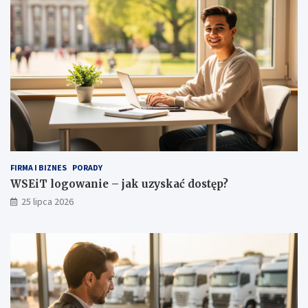
b
ę
i
p
e
?
c
e
j
g
a
r
d
e
r
o
FIRMA I BIZNES
PORADY
b
WSEiT logowanie – jak uzyskać dostęp?
y
25 lipca 2026