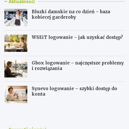
Aktualności
Bluzki damskie na co dzień – baza
kobiecej garderoby
WSEiT logowanie – jak uzyskać dostęp?
Gbox logowanie – najczęstsze problemy
i rozwiązania
Synevo logowanie – szybki dostęp do
konta
B
W
l
S
u
E
z
i
k
T