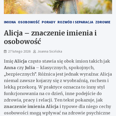
IMIONA
OSOBOWOŚĆ
PORADY
ROZWÓD I SEPARACJA
ZDROWIE
Alicja – znaczenie imienia i
osobowość
27 lutego 2026
Joanna Sicińska
Imię
Alicja
często stawia się obok imion takich jak
Anna
czy
Julia
– klasycznych, spokojnych,
„bezpiecznych”. Różnica jest jednak wyraźna: Alicja
niemal zawsze kojarzy się z wyobraźnią, ruchem i
lekką przekorą. W praktyce oznacza to inny styl
funkcjonowania na co dzień, inne podejście do
zdrowia, pracy i relacji. Ten tekst pokazuje, jak
znaczenie imienia Alicja
i typowe dla niego cechy
osobowości mogą wpływać na zdrowie psychiczne