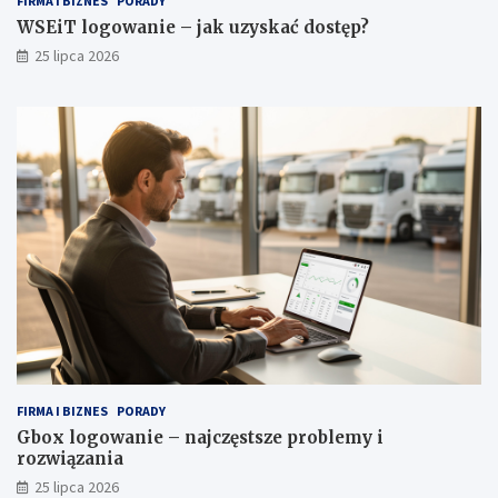
FIRMA I BIZNES
PORADY
b
WSEiT logowanie – jak uzyskać dostęp?
y
25 lipca 2026
FIRMA I BIZNES
PORADY
Gbox logowanie – najczęstsze problemy i
rozwiązania
25 lipca 2026