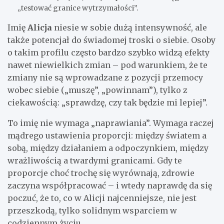
„testować granice wytrzymałości”.
Imię
Alicja
niesie w sobie dużą intensywność, ale
także potencjał do świadomej troski o siebie. Osoby
o takim profilu często bardzo szybko widzą efekty
nawet niewielkich zmian – pod warunkiem, że te
zmiany nie są wprowadzane z pozycji przemocy
wobec siebie („muszę”, „powinnam”), tylko z
ciekawością: „sprawdzę, czy tak będzie mi lepiej”.
To imię nie wymaga „naprawiania”. Wymaga raczej
mądrego ustawienia proporcji: między światem a
sobą, między działaniem a odpoczynkiem, między
wrażliwością a twardymi granicami. Gdy te
proporcje choć trochę się wyrównają, zdrowie
zaczyna współpracować – i wtedy naprawdę da się
poczuć, że to, co w Alicji najcenniejsze, nie jest
przeszkodą, tylko solidnym wsparciem w
codziennym życiu.