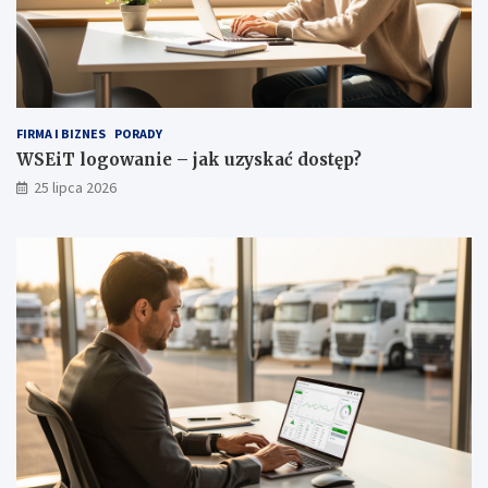
g
a
r
d
e
r
o
FIRMA I BIZNES
PORADY
b
WSEiT logowanie – jak uzyskać dostęp?
y
25 lipca 2026