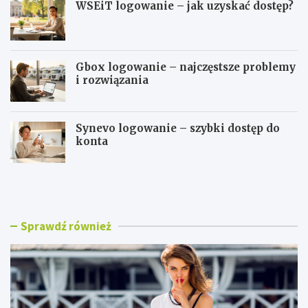
WSEiT logowanie – jak uzyskać dostęp?
Gbox logowanie – najczęstsze problemy
i rozwiązania
Synevo logowanie – szybki dostęp do
konta
B
W
l
S
u
E
z
i
k
T
Sprawdź również
i
l
d
o
a
g
m
o
s
w
k
a
i
n