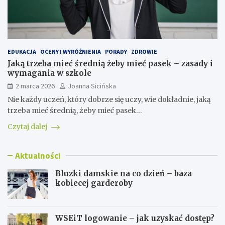
EDUKACJA
OCENY I WYRÓŻNIENIA
PORADY
ZDROWIE
Jaką trzeba mieć średnią żeby mieć pasek – zasady i
wymagania w szkole
2 marca 2026
Joanna Sicińska
Nie każdy uczeń, który dobrze się uczy, wie dokładnie, jaką
trzeba mieć średnią, żeby mieć pasek…
Czytaj dalej
Aktualności
Bluzki damskie na co dzień – baza
kobiecej garderoby
WSEiT logowanie – jak uzyskać dostęp?