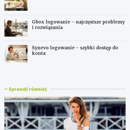
Gbox logowanie – najczęstsze problemy
i rozwiązania
Synevo logowanie – szybki dostęp do
konta
B
W
l
S
u
E
z
i
k
T
Sprawdź również
i
l
d
o
a
g
m
o
s
w
k
a
i
n
e
i