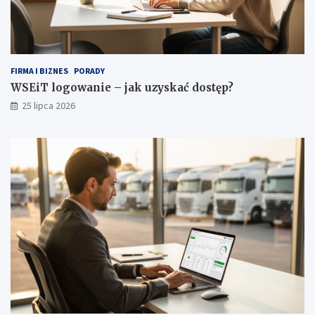
a
r
d
e
r
o
FIRMA I BIZNES
PORADY
b
WSEiT logowanie – jak uzyskać dostęp?
y
25 lipca 2026