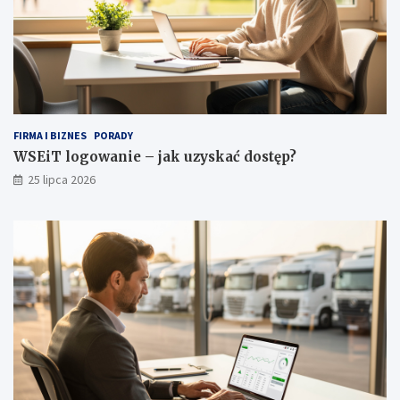
j
g
a
r
d
e
r
o
FIRMA I BIZNES
PORADY
b
WSEiT logowanie – jak uzyskać dostęp?
y
25 lipca 2026