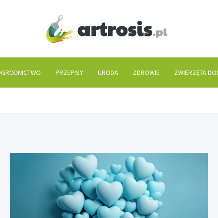
artros
GRODNICTWO
PRZEPISY
URODA
ZDROWIE
ZWIERZĘTA D