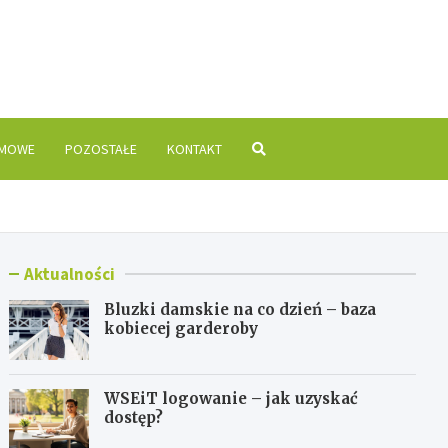
is.pl
OMOWE
POZOSTAŁE
KONTAKT
Aktualności
Bluzki damskie na co dzień – baza
kobiecej garderoby
WSEiT logowanie – jak uzyskać
dostęp?