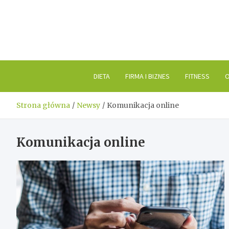
Skip
to
content
DIETA
FIRMA I BIZNES
FITNESS
O
Strona główna
Newsy
Komunikacja online
Komunikacja online