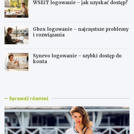
WSEiT logowanie – jak uzyskać dostęp?
Gbox logowanie – najczęstsze problemy
i rozwiązania
Synevo logowanie – szybki dostęp do
konta
B
W
l
S
u
E
z
i
k
T
Sprawdź również
i
l
d
o
a
g
m
o
s
w
k
a
i
n