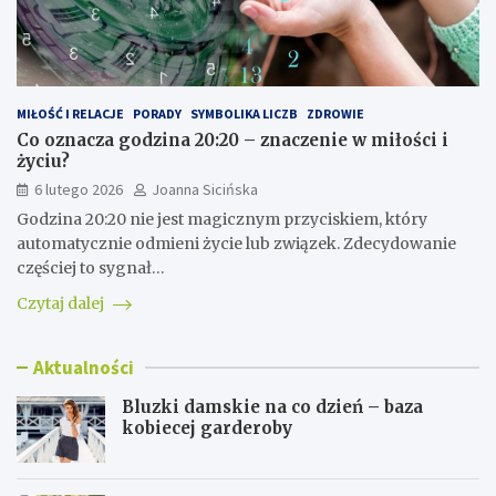
MIŁOŚĆ I RELACJE
PORADY
SYMBOLIKA LICZB
ZDROWIE
Co oznacza godzina 20:20 – znaczenie w miłości i
życiu?
6 lutego 2026
Joanna Sicińska
Godzina 20:20 nie jest magicznym przyciskiem, który
automatycznie odmieni życie lub związek. Zdecydowanie
częściej to sygnał…
Czytaj dalej
Aktualności
Bluzki damskie na co dzień – baza
kobiecej garderoby