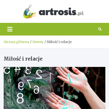
Skip
to
content
artros
Strona główna
Newsy
Miłość i relacje
Miłość i relacje