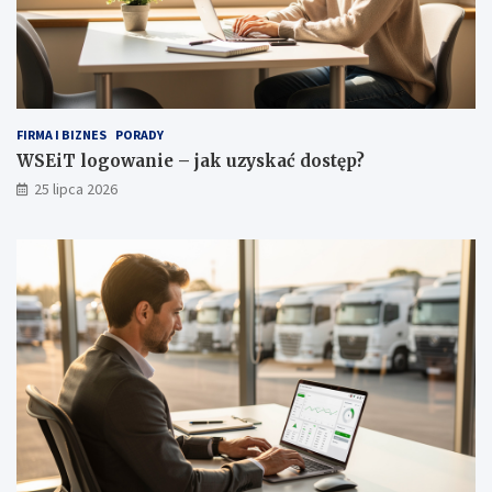
g
a
r
d
e
r
o
FIRMA I BIZNES
PORADY
b
WSEiT logowanie – jak uzyskać dostęp?
y
25 lipca 2026