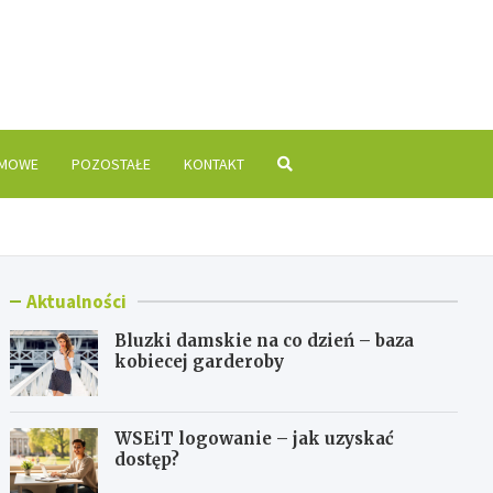
is.pl
OMOWE
POZOSTAŁE
KONTAKT
Aktualności
Bluzki damskie na co dzień – baza
kobiecej garderoby
WSEiT logowanie – jak uzyskać
dostęp?