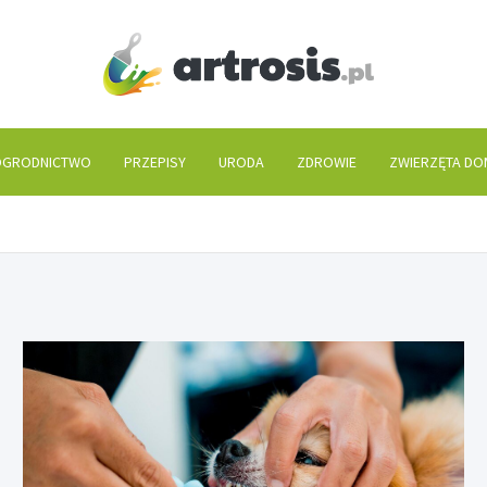
artros
GRODNICTWO
PRZEPISY
URODA
ZDROWIE
ZWIERZĘTA D