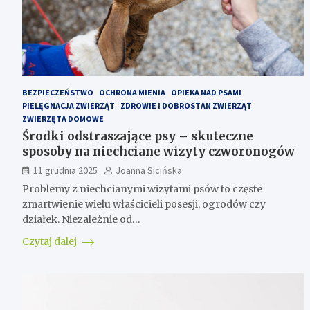
BEZPIECZEŃSTWO
OCHRONA MIENIA
OPIEKA NAD PSAMI
PIELĘGNACJA ZWIERZĄT
ZDROWIE I DOBROSTAN ZWIERZĄT
ZWIERZĘTA DOMOWE
Środki odstraszające psy – skuteczne
sposoby na niechciane wizyty czworonogów
11 grudnia 2025
Joanna Sicińska
Problemy z niechcianymi wizytami psów to częste
zmartwienie wielu właścicieli posesji, ogrodów czy
działek. Niezależnie od…
Czytaj dalej