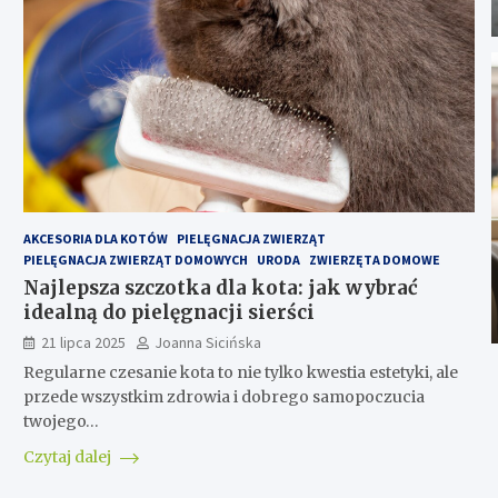
AKCESORIA DLA KOTÓW
PIELĘGNACJA ZWIERZĄT
PIELĘGNACJA ZWIERZĄT DOMOWYCH
URODA
ZWIERZĘTA DOMOWE
Najlepsza szczotka dla kota: jak wybrać
idealną do pielęgnacji sierści
21 lipca 2025
Joanna Sicińska
Regularne czesanie kota to nie tylko kwestia estetyki, ale
przede wszystkim zdrowia i dobrego samopoczucia
twojego…
Czytaj dalej