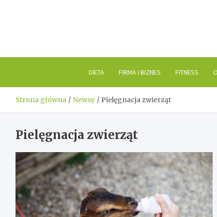
Skip
to
content
DIETA
FIRMA I BIZNES
FITNESS
O
Strona główna
Newsy
Pielęgnacja zwierząt
Pielęgnacja zwierząt