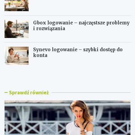
Gbox logowanie – najczęstsze problemy
i rozwiązania
Synevo logowanie – szybki dostęp do
konta
B
W
l
S
u
E
z
i
k
T
Sprawdź również
i
l
d
o
a
g
m
o
s
w
k
a
i
n
e
i