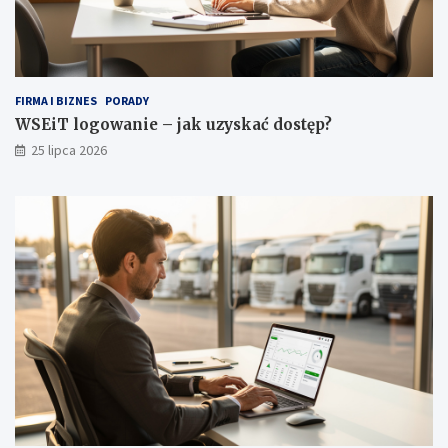
a
r
d
e
r
o
FIRMA I BIZNES
PORADY
b
WSEiT logowanie – jak uzyskać dostęp?
y
25 lipca 2026