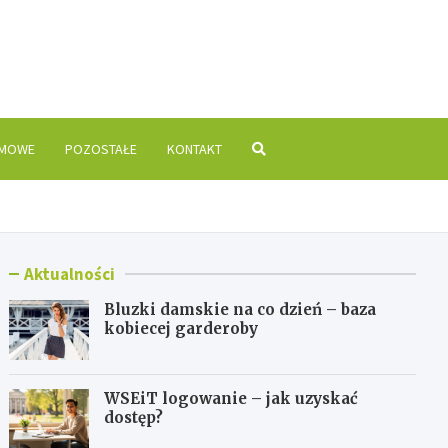
is.pl
OMOWE
POZOSTAŁE
KONTAKT
Aktualności
Bluzki damskie na co dzień – baza
kobiecej garderoby
WSEiT logowanie – jak uzyskać
dostęp?