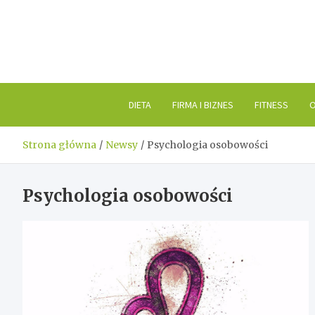
Skip
to
content
DIETA
FIRMA I BIZNES
FITNESS
O
Strona główna
Newsy
Psychologia osobowości
Psychologia osobowości