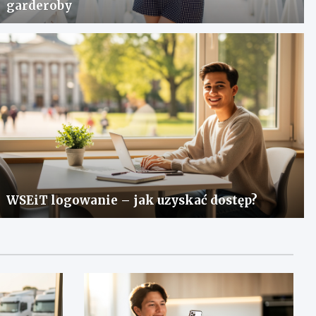
garderoby
WSEiT logowanie – jak uzyskać dostęp?