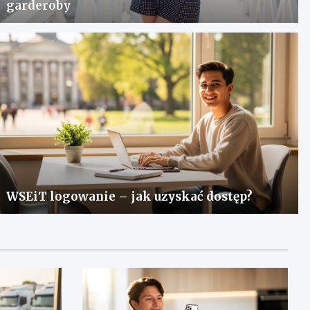
garderoby
WSEiT logowanie – jak uzyskać dostęp?