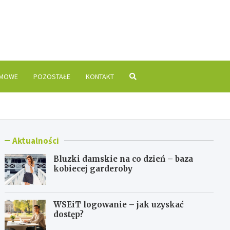
is.pl
OMOWE
POZOSTAŁE
KONTAKT
Aktualności
Bluzki damskie na co dzień – baza
kobiecej garderoby
WSEiT logowanie – jak uzyskać
dostęp?