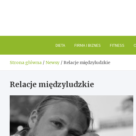
Skip
to
content
DIETA
FIRMA I BIZNES
FITNESS
O
Strona główna
Newsy
Relacje międzyludzkie
Relacje międzyludzkie