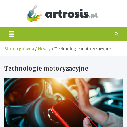
Skip
to
content
artros
Strona główna
Newsy
Technologie motoryzacyjne
Technologie motoryzacyjne