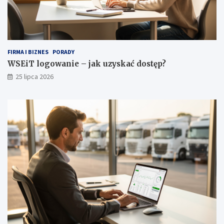
a
r
d
e
r
o
FIRMA I BIZNES
PORADY
b
WSEiT logowanie – jak uzyskać dostęp?
y
25 lipca 2026