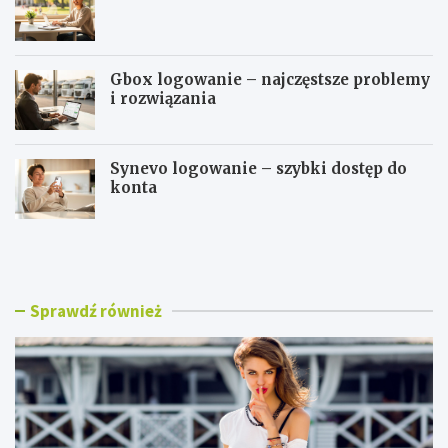
Gbox logowanie – najczęstsze problemy
i rozwiązania
Synevo logowanie – szybki dostęp do
konta
B
W
l
S
u
E
z
i
k
T
Sprawdź również
i
l
d
o
a
g
m
o
s
w
k
a
i
n
e
i