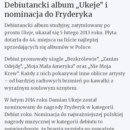
Debiutancki album „Ukeje” i
nominacja do Fryderyka
Debiutancki album studyjny, zatytułowany po
prostu
Ukeje
, ukazał się 5 lutego 2013 roku. Płyta
dotarła do 44. miejsca na liście najlepiej
sprzedających się albumów w Polsce.
Debiut promowały single „Bezkrólewie”, „Zanim
Odejdę”, „Moja Mała Ameryka” oraz „Nie Moja
Krew”. Każdy z nich pokazywał inne oblicze artysty
– od bardziej radiowych brzmień po kawałki z
wyraźnym soulowym sznytem.
W lutym 2014 roku Damian Ukeje został
nominowany do nagrody Fryderyk w kategorii
Debiut roku. Nominacja do najważniejszej polskiej
nagrody muzycznej w kategorii debiutu to
potwierdzenie, że branża przyjęła go poważnie.