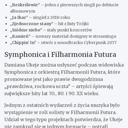
„Bezkrólewie”
– jeden z pierwszych singli po debiucie
albumowym
„Ja Ikar”
– singiel z 2018 roku
„Zjednoczone stany”
– hit z listy Trójki
„Siódme niebo”
– stały punkt koncertów
„Kamień”
– nowszy materiał dostępny w streamingu
„Chippin’ In”
– utwór z soundtracku Cyberpunk 2077
Symphonica i Filharmonia Futura
Damiana Ukeje można usłyszeć podczas widowiska
Symphonica z orkiestrą Filharmonii Futura, które
promowane jest jako prawie dwugodzinna
„prawdziwa, rockowa uczta” – artyści śpiewają
największe hity lat 70., 80. i 90. XX wieku.
Jednym z ostatnich wydarzeń z życia muzyka było
wystąpienie w roli solisty w Filharmonii Futura.
Udział w tego typu projektach potwierdza, że Ukeje
nie zamknął się w jednym formacie – potrafi