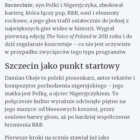
Szczecinie
, syn Polki i Nigeryjczyka, zbudował
karierę, która łączy pop, R&B, soul i elementy
rockowe, a jego głos trafił ostatecznie do jednej z
największych gier wideo w historii. Wygrał
pierwszą edycję
The Voice of Poland
w 2011 roku i do
dziś regularnie koncertuje – co nie jest oczywiste
w przypadku zwycięzców tego typu programów.
Szczecin jako punkt startowy
Damian Ukeje to polski piosenkarz, autor tekstów i
kompozytor pochodzenia nigeryjskiego – jego
matka jest Polką, a ojciec Nigeryjczykiem. To
połączenie kultur wyraźnie odcisnęło piętno na
jego muzyce: od bluesowych korzeni, przez
soulowe barwy głosu, aż po bardziej współczesne
brzmienia R&B.
Pierwsze kroki na scenie stawiał już jako