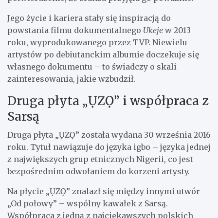
Jego życie i kariera stały się inspiracją do
powstania filmu dokumentalnego
Ukeje
w 2013
roku, wyprodukowanego przez TVP. Niewielu
artystów po debiutanckim albumie doczekuje się
własnego dokumentu – to świadczy o skali
zainteresowania, jakie wzbudził.
Druga płyta „ỤZỌ” i współpraca z
Sarsą
Druga płyta „ỤZỌ” została wydana 30 września 2016
roku. Tytuł nawiązuje do języka igbo – języka jednej
z największych grup etnicznych Nigerii, co jest
bezpośrednim odwołaniem do korzeni artysty.
Na płycie „ỤZỌ” znalazł się między innymi utwór
„Od połowy” – wspólny kawałek z Sarsą.
Współpraca z jedną z najciekawszych polskich