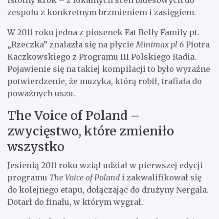
istotny krok – z lokalnych scen bluesowych do
zespołu z konkretnym brzmieniem i zasięgiem.
W 2011 roku jedna z piosenek Fat Belly Family pt.
„Rzeczka” znalazła się na płycie
Minimax pl 6
Piotra
Kaczkowskiego z Programu III Polskiego Radia.
Pojawienie się na takiej kompilacji to było wyraźne
potwierdzenie, że muzyka, którą robił, trafiała do
poważnych uszu.
The Voice of Poland –
zwycięstwo, które zmieniło
wszystko
Jesienią 2011 roku wziął udział w pierwszej edycji
programu
The Voice of Poland
i zakwalifikował się
do kolejnego etapu, dołączając do drużyny Nergala.
Dotarł do finału, w którym wygrał.