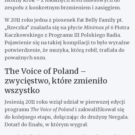
istotny krok – z lokalnych scen bluesowych do
zespołu z konkretnym brzmieniem i zasięgiem.
W 2011 roku jedna z piosenek Fat Belly Family pt.
„Rzeczka” znalazła się na płycie
Minimax pl 6
Piotra
Kaczkowskiego z Programu III Polskiego Radia.
Pojawienie się na takiej kompilacji to było wyraźne
potwierdzenie, że muzyka, którą robił, trafiała do
poważnych uszu.
The Voice of Poland –
zwycięstwo, które zmieniło
wszystko
Jesienią 2011 roku wziął udział w pierwszej edycji
programu
The Voice of Poland
i zakwalifikował się
do kolejnego etapu, dołączając do drużyny Nergala.
Dotarł do finału, w którym wygrał.