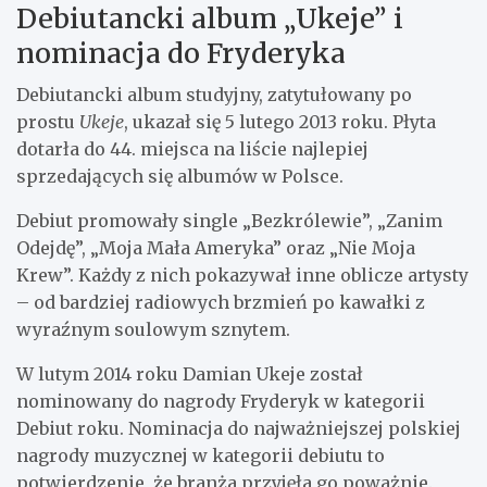
Debiutancki album „Ukeje” i
nominacja do Fryderyka
Debiutancki album studyjny, zatytułowany po
prostu
Ukeje
, ukazał się 5 lutego 2013 roku. Płyta
dotarła do 44. miejsca na liście najlepiej
sprzedających się albumów w Polsce.
Debiut promowały single „Bezkrólewie”, „Zanim
Odejdę”, „Moja Mała Ameryka” oraz „Nie Moja
Krew”. Każdy z nich pokazywał inne oblicze artysty
– od bardziej radiowych brzmień po kawałki z
wyraźnym soulowym sznytem.
W lutym 2014 roku Damian Ukeje został
nominowany do nagrody Fryderyk w kategorii
Debiut roku. Nominacja do najważniejszej polskiej
nagrody muzycznej w kategorii debiutu to
potwierdzenie, że branża przyjęła go poważnie.