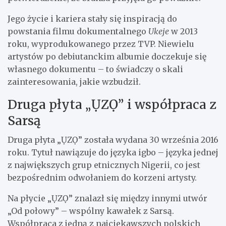
Jego życie i kariera stały się inspiracją do
powstania filmu dokumentalnego
Ukeje
w 2013
roku, wyprodukowanego przez TVP. Niewielu
artystów po debiutanckim albumie doczekuje się
własnego dokumentu – to świadczy o skali
zainteresowania, jakie wzbudził.
Druga płyta „ỤZỌ” i współpraca z
Sarsą
Druga płyta „ỤZỌ” została wydana 30 września 2016
roku. Tytuł nawiązuje do języka igbo – języka jednej
z największych grup etnicznych Nigerii, co jest
bezpośrednim odwołaniem do korzeni artysty.
Na płycie „ỤZỌ” znalazł się między innymi utwór
„Od połowy” – wspólny kawałek z Sarsą.
Współpraca z jedną z najciekawszych polskich