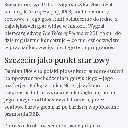
Szczecinie
, syn Polki i Nigeryjczyka, zbudował
karierę, która łączy pop, R&B, soul i elementy
rockowe, a jego głos trafił ostatecznie do jednej z
największych gier wideo w historii. Wygrał
pierwszą edycję
The Voice of Poland
w 2011 roku i do
dziś regularnie koncertuje – co nie jest oczywiste
w przypadku zwycięzców tego typu programów.
Szczecin jako punkt startowy
Damian Ukeje to polski piosenkarz, autor tekstów i
kompozytor pochodzenia nigeryjskiego – jego
matka jest Polką, a ojciec Nigeryjczykiem. To
połączenie kultur wyraźnie odcisnęło piętno na
jego muzyce: od bluesowych korzeni, przez
soulowe barwy głosu, aż po bardziej współczesne
brzmienia R&B.
Pierwsze kroki na scenie stawiał już jako