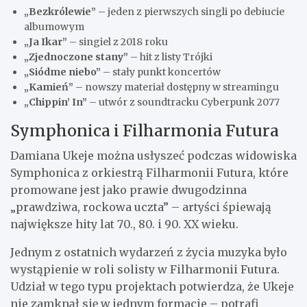
„Bezkrólewie”
– jeden z pierwszych singli po debiucie
albumowym
„Ja Ikar”
– singiel z 2018 roku
„Zjednoczone stany”
– hit z listy Trójki
„Siódme niebo”
– stały punkt koncertów
„Kamień”
– nowszy materiał dostępny w streamingu
„Chippin’ In”
– utwór z soundtracku Cyberpunk 2077
Symphonica i Filharmonia Futura
Damiana Ukeje można usłyszeć podczas widowiska
Symphonica z orkiestrą Filharmonii Futura, które
promowane jest jako prawie dwugodzinna
„prawdziwa, rockowa uczta” – artyści śpiewają
największe hity lat 70., 80. i 90. XX wieku.
Jednym z ostatnich wydarzeń z życia muzyka było
wystąpienie w roli solisty w Filharmonii Futura.
Udział w tego typu projektach potwierdza, że Ukeje
nie zamknął się w jednym formacie – potrafi