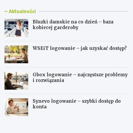
Aktualności
Bluzki damskie na co dzień – baza
kobiecej garderoby
WSEiT logowanie – jak uzyskać dostęp?
Gbox logowanie – najczęstsze problemy
i rozwiązania
Synevo logowanie – szybki dostęp do
konta
B
W
l
S
u
E
z
i