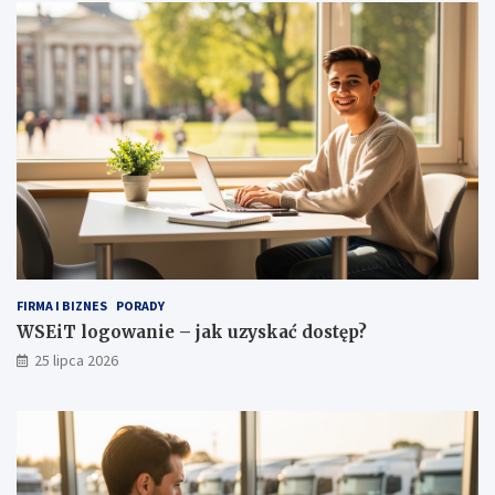
k
s
o
t
b
ę
i
p
e
?
c
e
j
g
a
r
d
e
r
o
FIRMA I BIZNES
PORADY
b
WSEiT logowanie – jak uzyskać dostęp?
y
25 lipca 2026