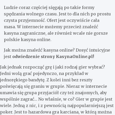
Ludzie coraz częściej sięgają po takie formy
spędzania wolnego czasu. Jest to dla nich po prostu
czysta przyjemność. Ofert jest oczywiście cała
masa. W internecie możemy przecież znaleźć
kasyna zagraniczne, ale również wcale nie gorsze
polskie kasyna online.
Jak można znaleźć kasyna online? Dosyć intuicyjne
jest
odwiedzenie strony KasynaOnline.pl!
Jak jednak rozpocząć grę i jaki rodzaj gier wybrać?
Jedni wolą grać pojedynczo, na przykład w
jednorękiego bandytę. Z kolei inni bez reszty
poświęcają się graniu w grupie. Nieraz w internecie
umawia się grupa przyjaciół czy też znajomych, aby
wspólnie zagrać… No właśnie, w co? Gier w grupie jest
wiele. Jedną z nic, i z pewnością najpopularniejszą jest
poker. Jest to hazardowa gra karciana, w którą można