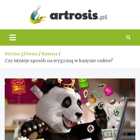
Skip
to
content
artros
Strona główna
Kasyna
Czy istnieje sposób na wygraną w kasynie online?