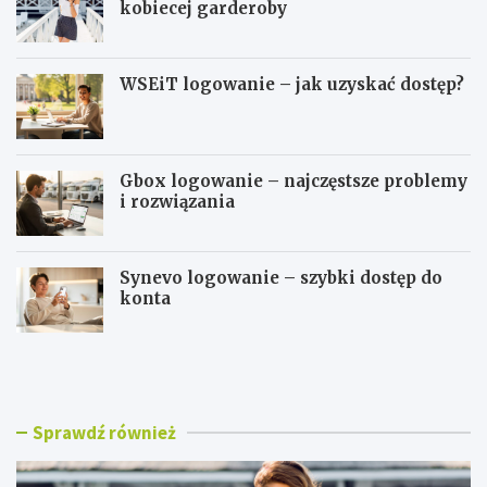
kobiecej garderoby
WSEiT logowanie – jak uzyskać dostęp?
Gbox logowanie – najczęstsze problemy
i rozwiązania
Synevo logowanie – szybki dostęp do
konta
B
W
l
S
u
E
z
i
k
T
Sprawdź również
i
l
d
o
a
g