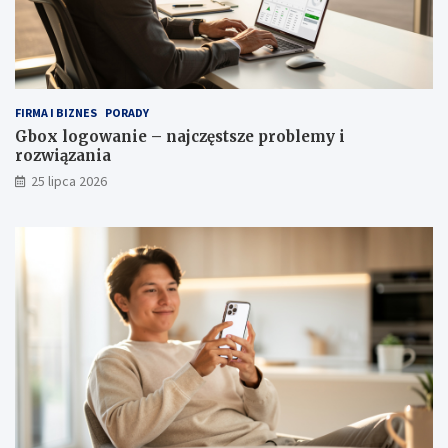
FIRMA I BIZNES
PORADY
Gbox logowanie – najczęstsze problemy i
rozwiązania
25 lipca 2026