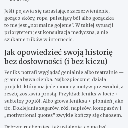
Jeśli pojawia się narastające zaczerwienienie,
gorąco skóry, ropa, pulsujący ból albo gorączka —
to nie jest „normalne gojenie”. W takiej sytuacji
priorytetem jest konsultacja medyczna, a nie
szukanie trików w internecie.
Jak opowiedzieć swoją historię
bez dosłowności (i bez kiczu)
Feniks potrafi wyglądać genialnie albo teatralnie —
granica bywa cienka. Najbezpieczniej działa
projekt, który ma jeden mocny motyw przewodni, a
resztę zostawia prostą. Przykład: feniks w locie +
subtelny popiół. Albo głowa feniksa + płomień jako
tło. Doklejanie zegarów, róż, napisów, kompasów i
„motivational quotes” zwykle kończy się chaosem.
Dobrym ruchem jest też ustalenie, co ma być