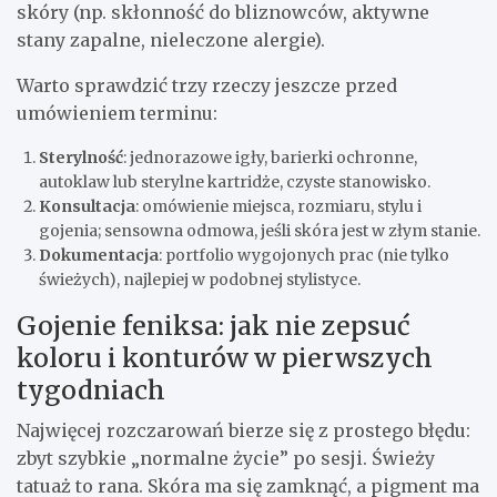
skóry (np. skłonność do bliznowców, aktywne
stany zapalne, nieleczone alergie).
Warto sprawdzić trzy rzeczy jeszcze przed
umówieniem terminu:
Sterylność
: jednorazowe igły, barierki ochronne,
autoklaw lub sterylne kartridże, czyste stanowisko.
Konsultacja
: omówienie miejsca, rozmiaru, stylu i
gojenia; sensowna odmowa, jeśli skóra jest w złym stanie.
Dokumentacja
: portfolio wygojonych prac (nie tylko
świeżych), najlepiej w podobnej stylistyce.
Gojenie feniksa: jak nie zepsuć
koloru i konturów w pierwszych
tygodniach
Najwięcej rozczarowań bierze się z prostego błędu:
zbyt szybkie „normalne życie” po sesji. Świeży
tatuaż to rana. Skóra ma się zamknąć, a pigment ma