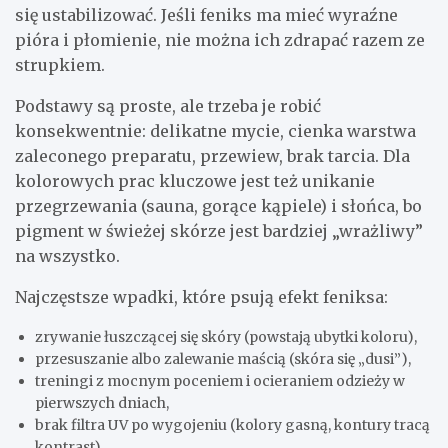
się ustabilizować. Jeśli feniks ma mieć wyraźne
pióra i płomienie, nie można ich zdrapać razem ze
strupkiem.
Podstawy są proste, ale trzeba je robić
konsekwentnie: delikatne mycie, cienka warstwa
zaleconego preparatu, przewiew, brak tarcia. Dla
kolorowych prac kluczowe jest też unikanie
przegrzewania (sauna, gorące kąpiele) i słońca, bo
pigment w świeżej skórze jest bardziej „wrażliwy”
na wszystko.
Najczęstsze wpadki, które psują efekt feniksa:
zrywanie łuszczącej się skóry (powstają ubytki koloru),
przesuszanie albo zalewanie maścią (skóra się „dusi”),
treningi z mocnym poceniem i ocieraniem odzieży w
pierwszych dniach,
brak filtra UV po wygojeniu (kolory gasną, kontury tracą
kontrast).