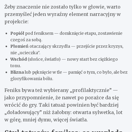
Żeby znaczenie nie zostało tylko w głowie, warto
przemyśleć jeden wyraźny element narracyjny w
projekcie:
Popiół
pod feniksem — domknięcie etapu, zostawienie
czegoś za sobą.
Płomień
otaczający skrzydła — przejście przez kryzys,
nie „ucieczka”.
Wschód
(słońce, światło) — nowy start bez ciężkiego
tonu.
Blizna
lub pęknięcie w tle — pamięć o tym, co było, ale bez
gloryfikowania bólu.
Feniks bywa też wybierany „profilaktycznie” —
jako przypomnienie, że nawet po porażce da się
wrócić do gry. Taki tatuaż powinien być bardziej
„doładowujący” niż żałobny: otwarta sylwetka, lot
w górę, mniej dymu, więcej światła.