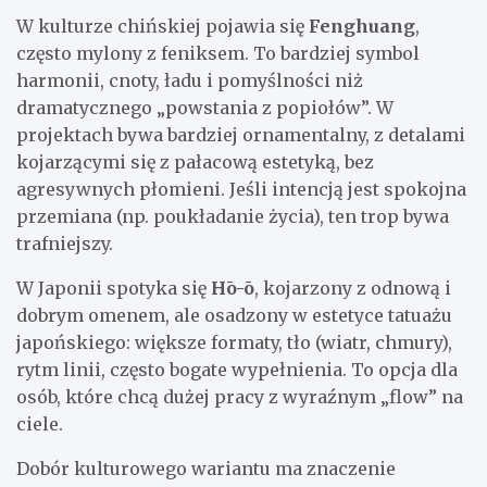
W kulturze chińskiej pojawia się
Fenghuang
,
często mylony z feniksem. To bardziej symbol
harmonii, cnoty, ładu i pomyślności niż
dramatycznego „powstania z popiołów”. W
projektach bywa bardziej ornamentalny, z detalami
kojarzącymi się z pałacową estetyką, bez
agresywnych płomieni. Jeśli intencją jest spokojna
przemiana (np. poukładanie życia), ten trop bywa
trafniejszy.
W Japonii spotyka się
Hō-ō
, kojarzony z odnową i
dobrym omenem, ale osadzony w estetyce tatuażu
japońskiego: większe formaty, tło (wiatr, chmury),
rytm linii, często bogate wypełnienia. To opcja dla
osób, które chcą dużej pracy z wyraźnym „flow” na
ciele.
Dobór kulturowego wariantu ma znaczenie