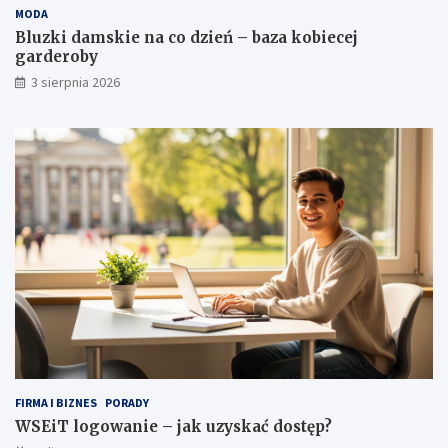
MODA
ń
s
–
k
Bluzki damskie na co dzień – baza kobiecej
b
a
garderoby
a
ć
3 sierpnia 2026
z
d
a
o
k
s
o
t
b
ę
i
p
e
?
c
e
j
g
a
r
d
e
r
o
FIRMA I BIZNES
PORADY
b
WSEiT logowanie – jak uzyskać dostęp?
y