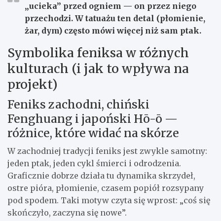
„ucieka” przed ogniem — on przez niego
przechodzi. W tatuażu ten detal (płomienie,
żar, dym) często mówi więcej niż sam ptak.
Symbolika feniksa w różnych
kulturach (i jak to wpływa na
projekt)
Feniks zachodni, chiński
Fenghuang i japoński Hō-ō —
różnice, które widać na skórze
W zachodniej tradycji feniks jest zwykle samotny:
jeden ptak, jeden cykl śmierci i odrodzenia.
Graficznie dobrze działa tu dynamika skrzydeł,
ostre pióra, płomienie, czasem popiół rozsypany
pod spodem. Taki motyw czyta się wprost: „coś się
skończyło, zaczyna się nowe”.