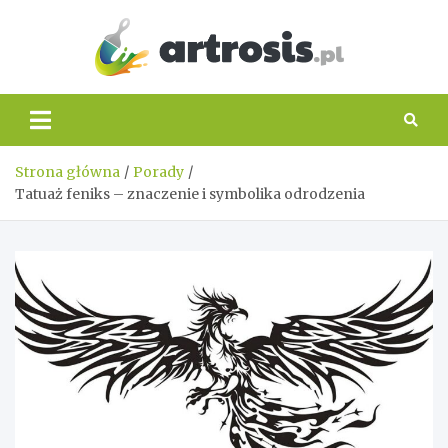
Skip
to
content
artros
Strona główna
Porady
Tatuaż feniks – znaczenie i symbolika odrodzenia