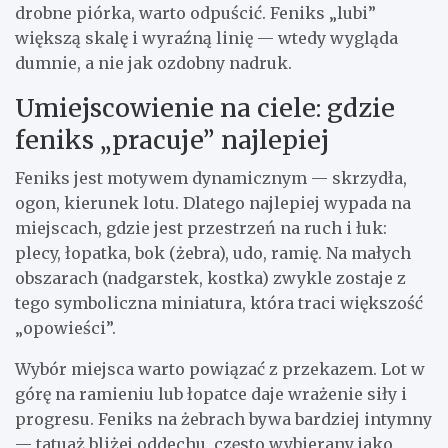
drobne piórka, warto odpuścić. Feniks „lubi”
większą skalę i wyraźną linię — wtedy wygląda
dumnie, a nie jak ozdobny nadruk.
Umiejscowienie na ciele: gdzie
feniks „pracuje” najlepiej
Feniks jest motywem dynamicznym — skrzydła,
ogon, kierunek lotu. Dlatego najlepiej wypada na
miejscach, gdzie jest przestrzeń na ruch i łuk:
plecy, łopatka, bok (żebra), udo, ramię. Na małych
obszarach (nadgarstek, kostka) zwykle zostaje z
tego symboliczna miniatura, która traci większość
„opowieści”.
Wybór miejsca warto powiązać z przekazem. Lot w
górę na ramieniu lub łopatce daje wrażenie siły i
progresu. Feniks na żebrach bywa bardziej intymny
— tatuaż bliżej oddechu, często wybierany jako