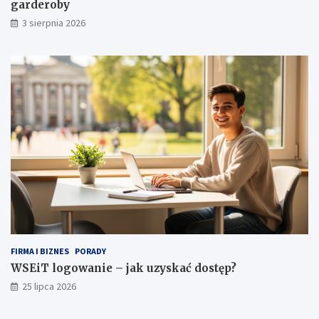
b
a
garderoby
a
ć
3 sierpnia 2026
z
d
a
o
k
s
o
t
b
ę
i
p
e
?
c
e
j
g
a
r
d
e
r
o
FIRMA I BIZNES
PORADY
b
WSEiT logowanie – jak uzyskać dostęp?
y
25 lipca 2026