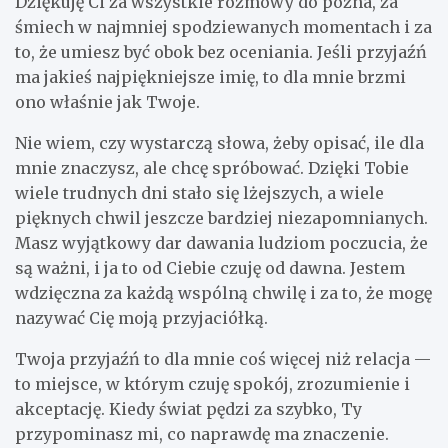
Dziękuję Ci za wszystkie rozmowy do późna, za
śmiech w najmniej spodziewanych momentach i za
to, że umiesz być obok bez oceniania. Jeśli przyjaźń
ma jakieś najpiękniejsze imię, to dla mnie brzmi
ono właśnie jak Twoje.
Nie wiem, czy wystarczą słowa, żeby opisać, ile dla
mnie znaczysz, ale chcę spróbować. Dzięki Tobie
wiele trudnych dni stało się lżejszych, a wiele
pięknych chwil jeszcze bardziej niezapomnianych.
Masz wyjątkowy dar dawania ludziom poczucia, że
są ważni, i ja to od Ciebie czuję od dawna. Jestem
wdzięczna za każdą wspólną chwilę i za to, że mogę
nazywać Cię moją przyjaciółką.
Twoja przyjaźń to dla mnie coś więcej niż relacja —
to miejsce, w którym czuję spokój, zrozumienie i
akceptację. Kiedy świat pędzi za szybko, Ty
przypominasz mi, co naprawdę ma znaczenie.