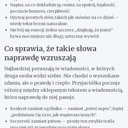
Napisz, za co dokładnie ją cenisz: za spokój, lojalność,
poczucie humoru, cierpliwość.
Używaj prostych słów, takich jak mówisz na co dzień —
wtedy tekst brzmi naturalnie.
Nie bój się emocji. Jedno szczere „dziękuję, że jesteś”
bywa mocniejsze niż długi, sztuczny wywód.
Co sprawia, że takie słowa
naprawdę wzruszają
Najbardziej poruszają te wiadomości, w których
druga osoba widzi siebie. Nie chodzi o wyszukane
zdania, ale o prawdę i ciepło. Przyjaciółka poczuje
różnicę między oklepanym tekstem a wiadomością,
która naprawdę do niej pasuje.
Konkret zamiast ogólnika — zamiast „jesteś super”, lepiej
„podziwiam Cię za to, jak wspierasz innych”.
Szczerość zamiast patosu — prosty ton zwykle trafia
mocniej niż przesadnie uroczyste słowa.