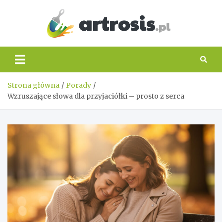
Skip
to
content
artros
Strona główna
Porady
Wzruszające słowa dla przyjaciółki – prosto z serca