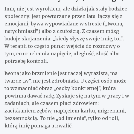
Imię nie jest wyrokiem, ale działa jak stały bodziec
społeczny: jest powtarzane przez lata, łączy się z
emocjami, bywa wypowiadane w stresie („Iwona,
natychmiast!”) albo z czułością. Z czasem mózg
buduje skojarzenia: „kiedy słyszę swoje imię, to…”.
W terapii to często punkt wejścia do rozmowy o
tym, co uruchamia napięcie, uległość, złość albo
potrzebę kontroli.
Iwona jako brzmienie jest raczej wyrazista, ma
twarde „w”, nie jest zdrobniała. U części osób może
to wzmacniać obraz „osoby konkretnej”, która
powinna dawać radę. Zyskuje się na tym w pracy i w
zadaniach, ale czasem płaci zdrowiem:
zaciskaniem zębów, napięciem karku, migrenami,
bezsennością. To nie „od imienia”, tylko od roli,
którą imię pomaga utrwalić.