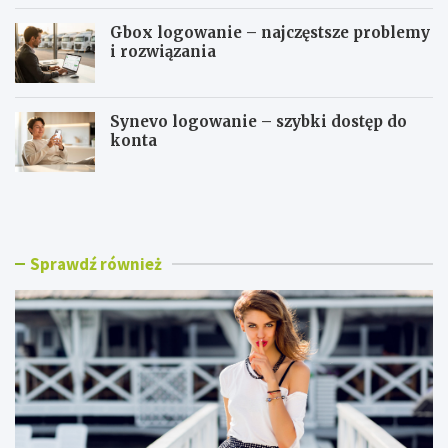
Gbox logowanie – najczęstsze problemy
i rozwiązania
Synevo logowanie – szybki dostęp do
konta
B
W
l
S
u
E
z
i
k
T
Sprawdź również
i
l
d
o
a
g
m
o
s
w
k
a
i
n
e
i
n
e
a
–