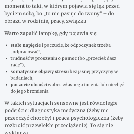
moment to taki, w którym pojawia się lęk przed
byciem sobą, bo „to nie pasuje do Iwony” – do
obrazu w rodzinie, pracy, związku.
Warto zapalić lampkę, gdy pojawia się:
stałe napięcie
i poczucie, że odpoczynek trzeba
„odpracować”,
trudność w proszeniu o pomoc
(bo „przecież dasz
radę”),
somatyczne objawy stresu
bez jasnej przyczyny w
badaniach,
poczucie obcości
wobec własnego imienia lub niechęć
do jego brzmienia.
W takich sytuacjach sensowne jest równoległe
podejście: diagnostyka medyczna (żeby nie
przeoczyć choroby) i praca psychologiczna (żeby
rozbroić przewlekłe przeciążenie). To się nie
wyklucza.