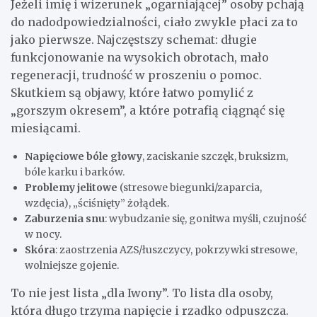
Jeżeli imię i wizerunek „ogarniającej” osoby pchają
do nadodpowiedzialności, ciało zwykle płaci za to
jako pierwsze. Najczęstszy schemat: długie
funkcjonowanie na wysokich obrotach, mało
regeneracji, trudność w proszeniu o pomoc.
Skutkiem są objawy, które łatwo pomylić z
„gorszym okresem”, a które potrafią ciągnąć się
miesiącami.
Napięciowe bóle głowy
, zaciskanie szczęk, bruksizm,
bóle karku i barków.
Problemy jelitowe
(stresowe biegunki/zaparcia,
wzdęcia), „ściśnięty” żołądek.
Zaburzenia snu
: wybudzanie się, gonitwa myśli, czujność
w nocy.
Skóra
: zaostrzenia AZS/łuszczycy, pokrzywki stresowe,
wolniejsze gojenie.
To nie jest lista „dla Iwony”. To lista dla osoby,
która długo trzyma napięcie i rzadko odpuszcza.