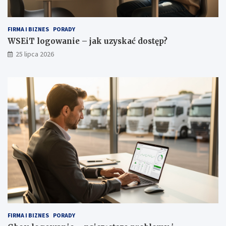
e
r
o
FIRMA I BIZNES
PORADY
b
WSEiT logowanie – jak uzyskać dostęp?
y
25 lipca 2026
FIRMA I BIZNES
PORADY