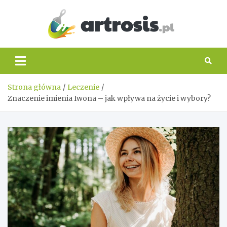
Skip
to
content
artros
Strona główna
Leczenie
Znaczenie imienia Iwona – jak wpływa na życie i wybory?