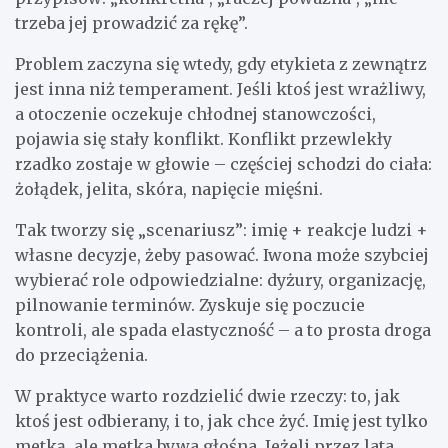
trzeba jej prowadzić za rękę”.
Problem zaczyna się wtedy, gdy etykieta z zewnątrz
jest inna niż temperament. Jeśli ktoś jest wrażliwy,
a otoczenie oczekuje chłodnej stanowczości,
pojawia się stały konflikt. Konflikt przewlekły
rzadko zostaje w głowie – częściej schodzi do ciała:
żołądek, jelita, skóra, napięcie mięśni.
Tak tworzy się „scenariusz”: imię + reakcje ludzi +
własne decyzje, żeby pasować. Iwona może szybciej
wybierać role odpowiedzialne: dyżury, organizację,
pilnowanie terminów. Zyskuje się poczucie
kontroli, ale spada elastyczność – a to prosta droga
do przeciążenia.
W praktyce warto rozdzielić dwie rzeczy: to, jak
ktoś jest odbierany, i to, jak chce żyć. Imię jest tylko
metką, ale metka bywa głośna. Jeżeli przez lata