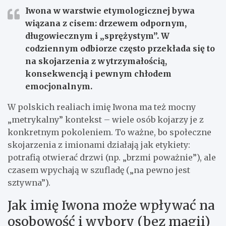
Iwona
w warstwie etymologicznej bywa
wiązana z cisem: drzewem odpornym,
długowiecznym i „sprężystym”. W
codziennym odbiorze często przekłada się to
na skojarzenia z wytrzymałością,
konsekwencją i pewnym chłodem
emocjonalnym.
W polskich realiach imię Iwona ma też mocny
„metrykalny” kontekst – wiele osób kojarzy je z
konkretnym pokoleniem. To ważne, bo społeczne
skojarzenia z imionami działają jak etykiety:
potrafią otwierać drzwi (np. „brzmi poważnie”), ale
czasem wpychają w szufladę („na pewno jest
sztywna”).
Jak imię Iwona może wpływać na
osobowość i wybory (bez magii)