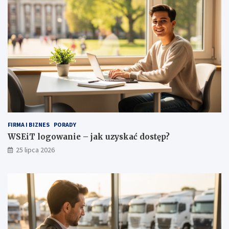
b
ę
i
p
e
?
c
e
j
g
a
r
d
e
r
o
FIRMA I BIZNES
PORADY
b
WSEiT logowanie – jak uzyskać dostęp?
y
25 lipca 2026