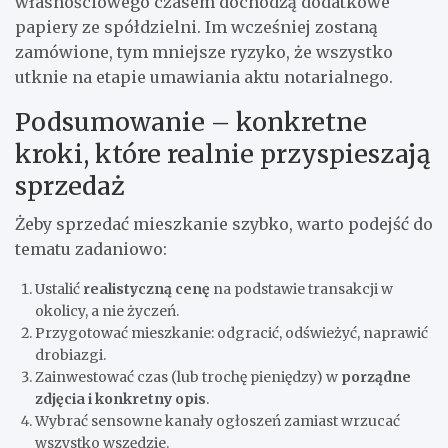
własnościowego czasem dochodzą dodatkowe
papiery ze spółdzielni. Im wcześniej zostaną
zamówione, tym mniejsze ryzyko, że wszystko
utknie na etapie umawiania aktu notarialnego.
Podsumowanie – konkretne
kroki, które realnie przyspieszają
sprzedaż
Żeby sprzedać mieszkanie szybko, warto podejść do
tematu zadaniowo:
Ustalić
realistyczną cenę
na podstawie transakcji w
okolicy, a nie życzeń.
Przygotować mieszkanie: odgracić, odświeżyć, naprawić
drobiazgi.
Zainwestować czas (lub trochę pieniędzy) w
porządne
zdjęcia i konkretny opis
.
Wybrać sensowne kanały ogłoszeń zamiast wrzucać
wszystko wszędzie.