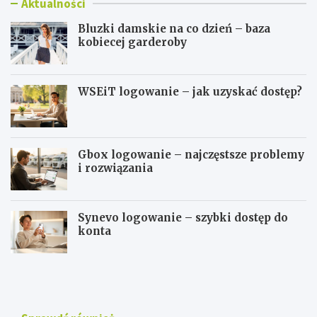
Aktualności
Bluzki damskie na co dzień – baza
kobiecej garderoby
WSEiT logowanie – jak uzyskać dostęp?
Gbox logowanie – najczęstsze problemy
i rozwiązania
Synevo logowanie – szybki dostęp do
konta
B
W
l
S
u
E
z
i
k
T