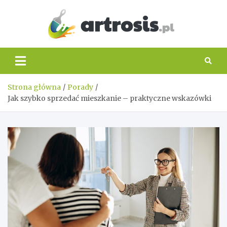
Skip
to
content
artros
Strona główna
Porady
Jak szybko sprzedać mieszkanie – praktyczne wskazówki