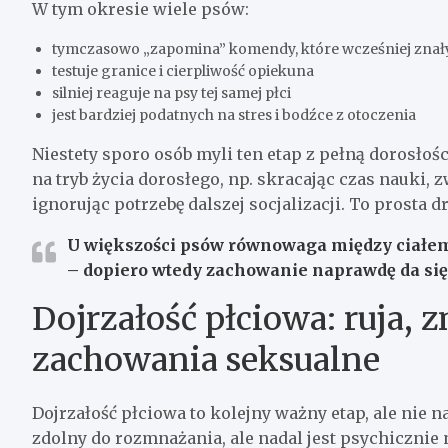
W tym okresie wiele psów:
tymczasowo „zapomina” komendy, które wcześniej znał
testuje granice i cierpliwość opiekuna
silniej reaguje na psy tej samej płci
jest bardziej podatnych na stres i bodźce z otoczenia
Niestety sporo osób myli ten etap z pełną dorosłośc
na tryb życia dorosłego, np. skracając czas nauki,
ignorując potrzebę dalszej socjalizacji. To prost
U większości psów równowaga między ciałem 
– dopiero wtedy zachowanie naprawdę da się 
Dojrzałość płciowa: ruja, z
zachowania seksualne
Dojrzałość płciowa to kolejny ważny etap, ale nie na
zdolny do rozmnażania, ale nadal jest psychicznie n