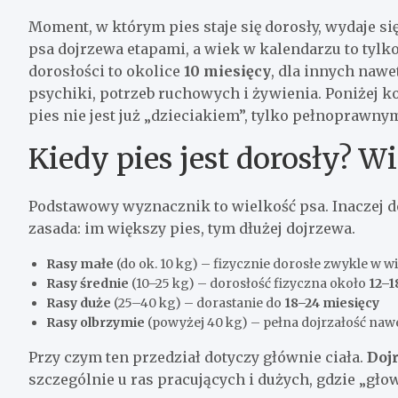
Moment, w którym pies staje się dorosły, wydaje si
psa dojrzewa etapami, a wiek w kalendarzu to tylk
dorosłości to okolice
10 miesięcy
, dla innych nawe
psychiki, potrzeb ruchowych i żywienia. Poniżej k
pies nie jest już „dzieciakiem”, tylko pełnopraw
Kiedy pies jest dorosły? W
Podstawowy wyznacznik to wielkość psa. Inaczej d
zasada: im większy pies, tym dłużej dojrzewa.
Rasy małe
(do ok. 10 kg) – fizycznie dorosłe zwykle w 
Rasy średnie
(10–25 kg) – dorosłość fizyczna około
12–1
Rasy duże
(25–40 kg) – dorastanie do
18–24 miesięcy
Rasy olbrzymie
(powyżej 40 kg) – pełna dojrzałość naw
Przy czym ten przedział dotyczy głównie ciała.
Doj
szczególnie u ras pracujących i dużych, gdzie „głow