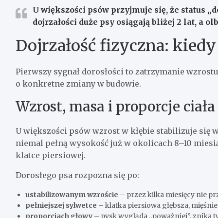
U większości psów przyjmuje się, że status „
dojrzałości duże psy osiągają bliżej
2 lat
, a o
Dojrzałość fizyczna: kiedy 
Pierwszy sygnał dorosłości to zatrzymanie wzrostu. N
o konkretne zmiany w budowie.
Wzrost, masa i proporcje ciała
U większości psów wzrost w kłębie stabilizuje się 
niemal pełną wysokość już w okolicach 8–10 miesiąc
klatce piersiowej.
Dorosłego psa rozpozna się po:
ustabilizowanym wzroście
– przez kilka miesięcy nie 
pełniejszej sylwetce
– klatka piersiowa głębsza, mięśni
proporcjach głowy
– pysk wygląda „poważniej”, znika t