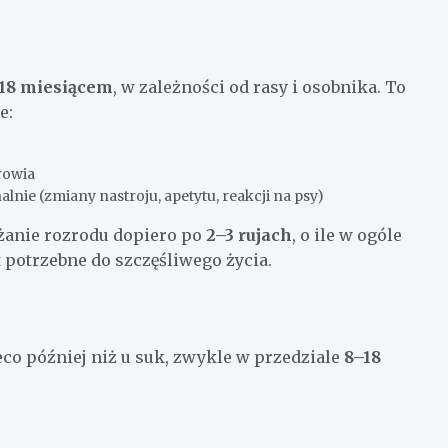
 18 miesiącem
, w zależności od rasy i osobnika. To
e:
rowia
nie (zmiany nastroju, apetytu, reakcji na psy)
ażanie rozrodu dopiero po
2–3 rujach
, o ile w ogóle
 potrzebne do szczęśliwego życia.
eco później niż u suk, zwykle w przedziale
8–18