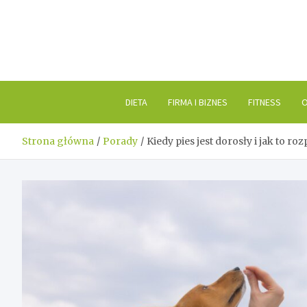
Skip
to
content
DIETA
FIRMA I BIZNES
FITNESS
O
Strona główna
Porady
Kiedy pies jest dorosły i jak to ro