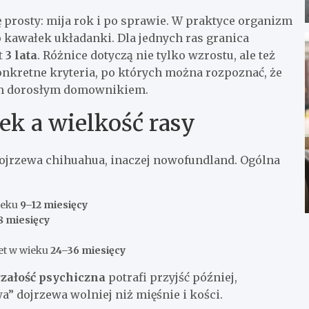
ę prosty: mija rok i po sprawie. W praktyce organizm
o kawałek układanki. Dla jednych ras granica
t
3 lata
. Różnice dotyczą nie tylko wzrostu, ale też
onkretne kryteria, po których można rozpoznać, że
nym dorosłym domownikiem.
iek a wielkość rasy
ojrzewa chihuahua, inaczej nowofundland. Ogólna
wieku
9–12 miesięcy
8 miesięcy
et w wieku
24–36 miesięcy
rzałość psychiczna
potrafi przyjść później,
a” dojrzewa wolniej niż mięśnie i kości.