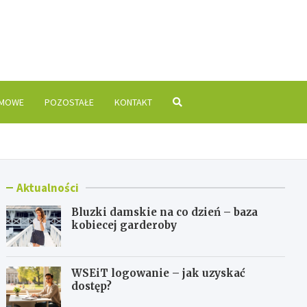
is.pl
OMOWE
POZOSTAŁE
KONTAKT
Aktualności
Bluzki damskie na co dzień – baza
kobiecej garderoby
WSEiT logowanie – jak uzyskać
dostęp?