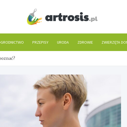
artros
GRODNICTWO
PRZEPISY
URODA
ZDROWIE
ZWIERZĘTA D
zpoznać?