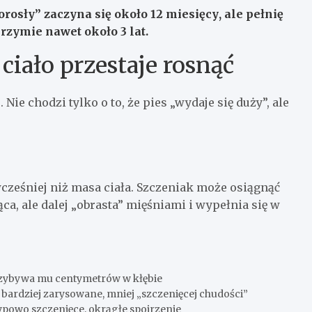
dorosły” zaczyna się około
12 miesięcy
, ale pełnię
lbrzymie nawet około
3 lat
.
ciało przestaje rosnąć
ie chodzi tylko o to, że pies „wydaje się duży”, ale
wcześniej niż masa ciała. Szczeniak może osiągnąć
a, ale dalej „obrasta” mięśniami i wypełnia się w
przybywa mu centymetrów w kłębie
e bardziej zarysowane, mniej „szczenięcej chudości”
ypowo szczenięce, okrągłe spojrzenie