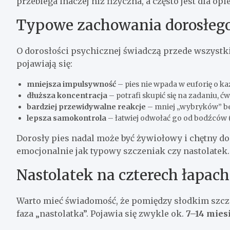
przebiega inaczej niż fizyczna, a często jest dla 
Typowe zachowania dorosłego
O dorosłości psychicznej świadczą przede wszystki
pojawiają się:
mniejsza impulsywność
– pies nie wpada w euforię o ka
dłuższa koncentracja
– potrafi skupić się na zadaniu, ć
bardziej przewidywalne reakcje
– mniej „wybryków” be
lepsza samokontrola
– łatwiej odwołać go od bodźców (
Dorosły pies nadal może być żywiołowy i chętny do 
emocjonalnie jak typowy szczeniak czy nastolatek.
Nastolatek na czterech łapac
Warto mieć świadomość, że pomiędzy słodkim szc
faza „nastolatka”. Pojawia się zwykle ok.
7–14 mies