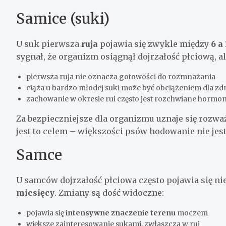
Samice (suki)
U suk pierwsza
ruja
pojawia się zwykle między
6 a
sygnał, że organizm osiągnął dojrzałość płciową, al
pierwsza ruja nie oznacza gotowości do rozmnażania
ciąża u bardzo młodej suki może być obciążeniem dla zd
zachowanie w okresie rui często jest rozchwiane hormonal
Za bezpieczniejsze dla organizmu uznaje się rozw
jest to celem – większości psów hodowanie nie jest
Samce
U samców dojrzałość płciowa często pojawia się ni
miesięcy
. Zmiany są dość widoczne:
pojawia się
intensywne znaczenie terenu
moczem
większe zainteresowanie sukami, zwłaszcza w rui