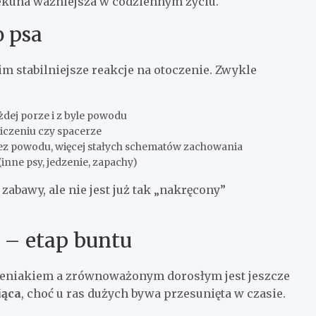
opiekuna ważniejsza w codziennym życiu.
 psa
m stabilniejsze reakcje na otoczenie. Zwykle
żdej porze i z byle powodu
wiczeniu czy spacerze
z powodu, więcej stałych schematów zachowania
inne psy, jedzenie, zapachy)
zabawy, ale nie jest już tak „nakręcony”
h – etap buntu
zeniakiem a zrównoważonym dorosłym jest jeszcze
iąca
, choć u ras dużych bywa przesunięta w czasie.