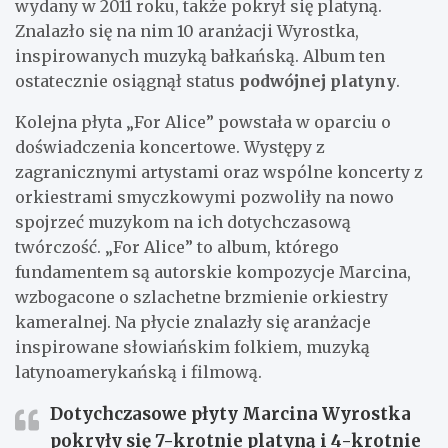
wydany w 2011 roku, także pokrył się platyną.
Znalazło się na nim 10 aranżacji Wyrostka,
inspirowanych muzyką bałkańską. Album ten
ostatecznie osiągnął status
podwójnej platyny
.
Kolejna płyta „For Alice” powstała w oparciu o
doświadczenia koncertowe. Występy z
zagranicznymi artystami oraz wspólne koncerty z
orkiestrami smyczkowymi pozwoliły na nowo
spojrzeć muzykom na ich dotychczasową
twórczość. „For Alice” to album, którego
fundamentem są autorskie kompozycje Marcina,
wzbogacone o szlachetne brzmienie orkiestry
kameralnej. Na płycie znalazły się aranżacje
inspirowane słowiańskim folkiem, muzyką
latynoamerykańską i filmową.
Dotychczasowe płyty Marcina Wyrostka
pokryły się 7-krotnie platyną i 4-krotnie