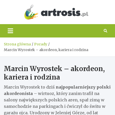
Skip
to
content
artros
Strona główna
Porady
Marcin Wyrostek – akordeon, kariera i rodzina
Marcin Wyrostek – akordeon,
kariera i rodzina
Marcin Wyrostek to dziś
najpopularniejszy polski
akordeonista
– wirtuoz, który zanim trafił na
salony największych polskich aren, spał zimą w
samochodzie na parkingach i ćwiczył do świtu w
garażu ojca. Urodzony w Jeleniej Górze, od lat