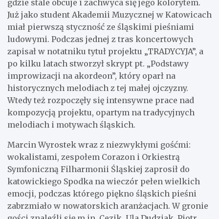
gdzie stale obcuje i zachwyca się jego kolorytem.
Już jako student Akademii Muzycznej w Katowicach
miał pierwszą styczność ze śląskimi pieśniami
ludowymi. Podczas jednej z tras koncertowych
zapisał w notatniku tytuł projektu „TRADYCYJA”, a
po kilku latach stworzył skrypt pt. „Podstawy
improwizacji na akordeon”, który oparł na
historycznych melodiach z tej małej ojczyzny.
Wtedy też rozpoczęły się intensywne prace nad
kompozycją projektu, opartym na tradycyjnych
melodiach i motywach śląskich.
Marcin Wyrostek wraz z niezwykłymi gośćmi:
wokalistami, zespołem Corazon i Orkiestrą
Symfoniczną Filharmonii Śląskiej zaprosił do
katowickiego Spodka na wieczór pełen wielkich
emocji, podczas którego piękno śląskich pieśni
zabrzmiało w nowatorskich aranżacjach. W gronie
gości znaleźli się m.in. Cezik, Ula Dudziak, Piotr