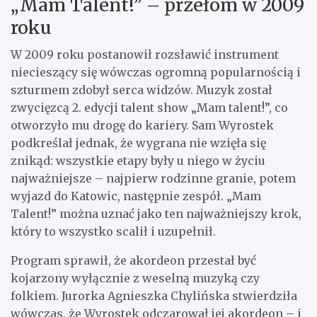
„Mam Talent!” – przełom w 2009
roku
W 2009 roku postanowił rozsławić instrument
niecieszący się wówczas ogromną popularnością i
szturmem zdobył serca widzów. Muzyk został
zwycięzcą 2. edycji talent show „Mam talent!”, co
otworzyło mu drogę do kariery. Sam Wyrostek
podkreślał jednak, że wygrana nie wzięła się
znikąd: wszystkie etapy były u niego w życiu
najważniejsze – najpierw rodzinne granie, potem
wyjazd do Katowic, następnie zespół. „Mam
Talent!” można uznać jako ten najważniejszy krok,
który to wszystko scalił i uzupełnił.
Program sprawił, że akordeon przestał być
kojarzony wyłącznie z weselną muzyką czy
folkiem. Jurorka Agnieszka Chylińska stwierdziła
wówczas, że Wyrostek odczarował jej akordeon – i