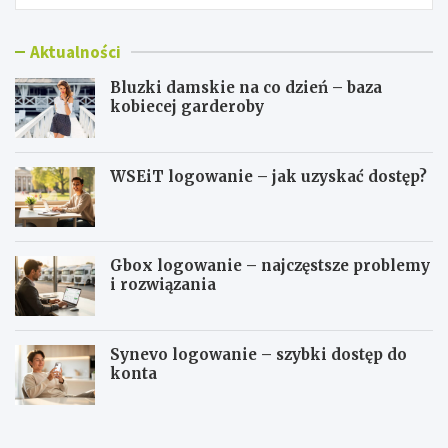
Aktualności
Bluzki damskie na co dzień – baza
kobiecej garderoby
WSEiT logowanie – jak uzyskać dostęp?
Gbox logowanie – najczęstsze problemy
i rozwiązania
Synevo logowanie – szybki dostęp do
konta
B
W
l
S
u
E