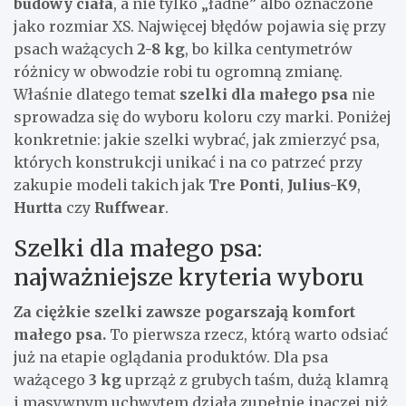
budowy ciała
, a nie tylko „ładne” albo oznaczone
jako rozmiar XS. Najwięcej błędów pojawia się przy
psach ważących
2-8 kg
, bo kilka centymetrów
różnicy w obwodzie robi tu ogromną zmianę.
Właśnie dlatego temat
szelki dla małego psa
nie
sprowadza się do wyboru koloru czy marki. Poniżej
konkretnie: jakie szelki wybrać, jak zmierzyć psa,
których konstrukcji unikać i na co patrzeć przy
zakupie modeli takich jak
Tre Ponti
,
Julius-K9
,
Hurtta
czy
Ruffwear
.
Szelki dla małego psa:
najważniejsze kryteria wyboru
Za ciężkie szelki zawsze pogarszają komfort
małego psa.
To pierwsza rzecz, którą warto odsiać
już na etapie oglądania produktów. Dla psa
ważącego
3 kg
uprząż z grubych taśm, dużą klamrą
i masywnym uchwytem działa zupełnie inaczej niż