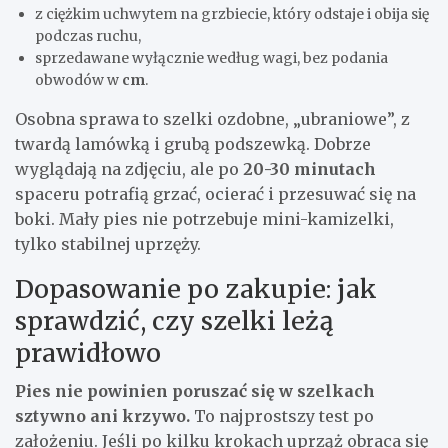
z ciężkim uchwytem na grzbiecie, który odstaje i obija się
podczas ruchu,
sprzedawane wyłącznie według wagi, bez podania
obwodów w
cm
.
Osobna sprawa to szelki ozdobne, „ubraniowe”, z
twardą lamówką i grubą podszewką. Dobrze
wyglądają na zdjęciu, ale po
20-30 minutach
spaceru potrafią grzać, ocierać i przesuwać się na
boki. Mały pies nie potrzebuje mini-kamizelki,
tylko stabilnej uprzęży.
Dopasowanie po zakupie: jak
sprawdzić, czy szelki leżą
prawidłowo
Pies nie powinien poruszać się w szelkach
sztywno ani krzywo.
To najprostszy test po
założeniu. Jeśli po kilku krokach uprząż obraca się