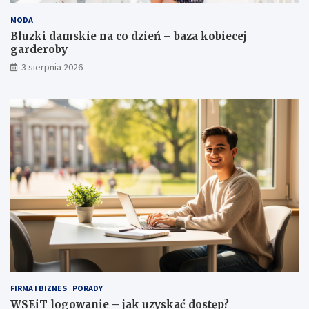
e
y
MODA
ń
s
–
k
Bluzki damskie na co dzień – baza kobiecej
b
a
garderoby
a
ć
3 sierpnia 2026
z
d
a
o
k
s
o
t
b
ę
i
p
e
?
c
e
j
g
a
r
d
e
r
o
FIRMA I BIZNES
PORADY
b
WSEiT logowanie – jak uzyskać dostęp?