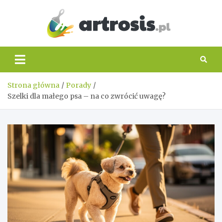
Skip
to
content
artros
Strona główna
Porady
Szelki dla małego psa – na co zwrócić uwagę?