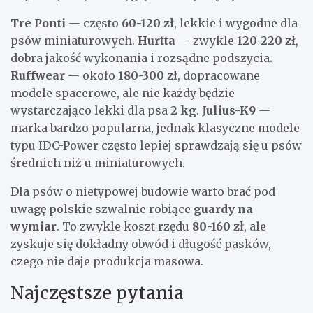
Tre Ponti
— często
60-120 zł
, lekkie i wygodne dla
psów miniaturowych.
Hurtta
— zwykle
120-220 zł
,
dobra jakość wykonania i rozsądne podszycia.
Ruffwear
— około
180-300 zł
, dopracowane
modele spacerowe, ale nie każdy będzie
wystarczająco lekki dla psa
2 kg
.
Julius-K9
—
marka bardzo popularna, jednak klasyczne modele
typu IDC-Power często lepiej sprawdzają się u psów
średnich niż u miniaturowych.
Dla psów o nietypowej budowie warto brać pod
uwagę polskie szwalnie robiące
guardy na
wymiar
. To zwykle koszt rzędu
80-160 zł
, ale
zyskuje się dokładny obwód i długość pasków,
czego nie daje produkcja masowa.
Najczęstsze pytania