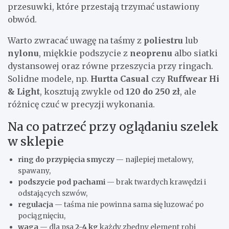
przesuwki, które przestają trzymać ustawiony
obwód.
Warto zwracać uwagę na taśmy z
poliestru
lub
nylonu
, miękkie podszycie z
neoprenu
albo siatki
dystansowej oraz równe przeszycia przy ringach.
Solidne modele, np.
Hurtta Casual
czy
Ruffwear Hi
& Light
, kosztują zwykle od
120 do 250 zł
, ale
różnicę czuć w precyzji wykonania.
Na co patrzeć przy oglądaniu szelek
w sklepie
ring do przypięcia smyczy
— najlepiej metalowy,
spawany,
podszycie pod pachami
— brak twardych krawędzi i
odstających szwów,
regulacja
— taśma nie powinna sama się luzować po
pociągnięciu,
waga
— dla psa
2-4 kg
każdy zbędny element robi