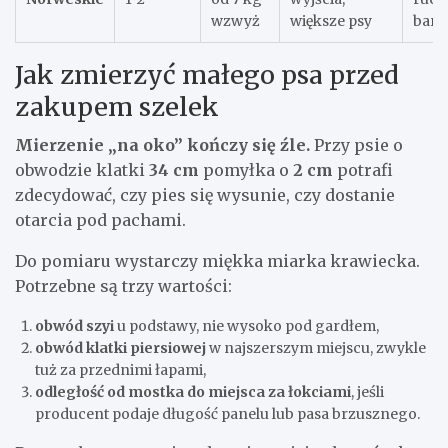
wzwyż
większe psy
bar
Jak zmierzyć małego psa przed
zakupem szelek
Mierzenie „na oko” kończy się źle.
Przy psie o
obwodzie klatki
34 cm
pomyłka o
2 cm
potrafi
zdecydować, czy pies się wysunie, czy dostanie
otarcia pod pachami.
Do pomiaru wystarczy miękka miarka krawiecka.
Potrzebne są trzy wartości:
obwód szyi
u podstawy, nie wysoko pod gardłem,
obwód klatki piersiowej
w najszerszym miejscu, zwykle
tuż za przednimi łapami,
odległość od mostka do miejsca za łokciami
, jeśli
producent podaje długość panelu lub pasa brzusznego.