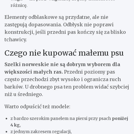
różnicę.
Elementy odblaskowe są przydatne, ale nie
zastępują dopasowania. Odbłysk nie poprawi
konstrukcji, jeśli przedni pas kończy się za blisko
tchawicy.
Czego nie kupować małemu psu
Szelki norweskie nie są dobrym wyborem dla
większości małych ras.
Przedni poziomy pas
często przechodzi zbyt wysoko i ogranicza ruch
barków. U drobnego psa ten problem widać szybciej
niż u średniego.
Warto odpuścić też modele:
z bardzo szerokim panelem na piersi przy psach
poniżej
4 kg
,
z jednym zakresem regulacji,