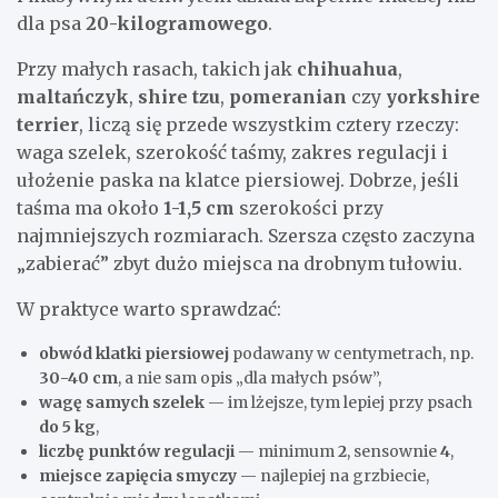
dla psa
20-kilogramowego
.
Przy małych rasach, takich jak
chihuahua
,
maltańczyk
,
shire tzu
,
pomeranian
czy
yorkshire
terrier
, liczą się przede wszystkim cztery rzeczy:
waga szelek, szerokość taśmy, zakres regulacji i
ułożenie paska na klatce piersiowej. Dobrze, jeśli
taśma ma około
1-1,5 cm
szerokości przy
najmniejszych rozmiarach. Szersza często zaczyna
„zabierać” zbyt dużo miejsca na drobnym tułowiu.
W praktyce warto sprawdzać:
obwód klatki piersiowej
podawany w centymetrach, np.
30-40 cm
, a nie sam opis „dla małych psów”,
wagę samych szelek
— im lżejsze, tym lepiej przy psach
do 5 kg
,
liczbę punktów regulacji
— minimum
2
, sensownie
4
,
miejsce zapięcia smyczy
— najlepiej na grzbiecie,