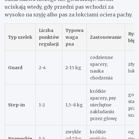
uciskają wtedy, gdy przedni pas wchodzi za
wysoko na szyję albo pas za łokciami ociera pachy.
Liczba
Typowa
Ryzy
Typ szelek
punktów
waga
Zastosowanie
błęd
regulacji
psa
codzienne
spacery,
zły 
Guard
2-4
2-15 kg
nauka
łokc
chodzenia
krótkie
gors
spacery, psy
stabi
Step-in
1-2
1,5-8 kg
niechętne
przy
zakładaniu
szar
przez głowę
zwykle
krótkie
ogra
Norweskie
1-2
od 7 kg
wyjścia,
ruch