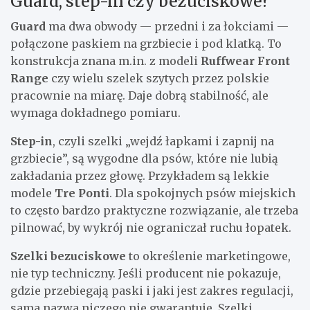
Guard, step-in czy bezuciskowe?
Guard
ma dwa obwody — przedni i za łokciami —
połączone paskiem na grzbiecie i pod klatką. To
konstrukcja znana m.in. z modeli
Ruffwear Front
Range
czy wielu szelek szytych przez polskie
pracownie na miarę. Daje dobrą stabilność, ale
wymaga dokładnego pomiaru.
Step-in
, czyli szelki „wejdź łapkami i zapnij na
grzbiecie”, są wygodne dla psów, które nie lubią
zakładania przez głowę. Przykładem są lekkie
modele
Tre Ponti
. Dla spokojnych psów miejskich
to często bardzo praktyczne rozwiązanie, ale trzeba
pilnować, by wykrój nie ograniczał ruchu łopatek.
Szelki bezuciskowe
to określenie marketingowe,
nie typ techniczny. Jeśli producent nie pokazuje,
gdzie przebiegają paski i jaki jest zakres regulacji,
sama nazwa niczego nie gwarantuje. Szelki