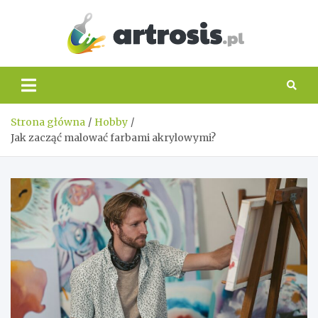
Skip
to
content
artros
Strona główna
Hobby
Jak zacząć malować farbami akrylowymi?