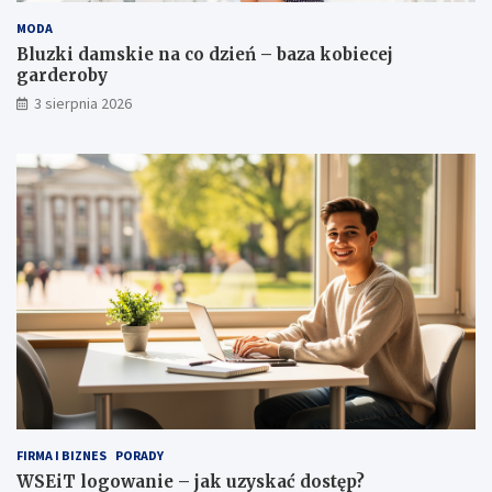
e
y
MODA
ń
s
–
k
Bluzki damskie na co dzień – baza kobiecej
b
a
garderoby
a
ć
3 sierpnia 2026
z
d
a
o
k
s
o
t
b
ę
i
p
e
?
c
e
j
g
a
r
d
e
r
o
FIRMA I BIZNES
PORADY
b
WSEiT logowanie – jak uzyskać dostęp?
y