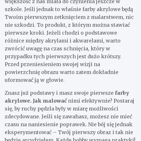
większość z nas miała do czynienia jeszcze w
szkole. Jeśli jednak to właśnie farby akrylowe będą
Twoim pierwszym zetknięciem z malarstwem, nic
nie szkodzi. To produkt, z którym można stawiać
pierwsze kroki. Jeżeli chodzi o podstawowe
różnice między akrylami i akwarelami, warto
zwrócić uwagę na czas schnięcia, który w
przypadku tych pierwszych jest dużo krótszy.
Przed przeniesieniem swojej wizji na
powierzchnię obrazu warto zatem dokładnie
uformować ją w głowie.
Znasz już podstawy i masz swoje pierwsze
farby
akrylowe. Jak malować
nimi efektywnie? Postaraj
się, by ruchy pędzla były w miarę możliwości
zdecydowane. Jeśli się zawahasz, możesz nie mieć
czasu na naniesienie poprawek. Nie bój się jednak
eksperymentować – Twój pierwszy obraz i tak nie
będzie arcydziełem. Każde hobby wymaga praktyki!